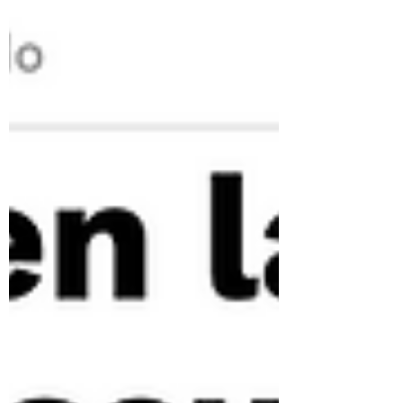
0000188808/ -En Sale el Sol con Enrique,
Paulina y Mauricio, Imagen TV:
https://www.facebook.com/ImagenTVMe
x/videos/caso-de-%C3%A9bola-en-el-
congo-levanta-emergencia-sanitaria-
internacional-carol-
perel/871367042652347/ -En Heraldo TV
con Héctor Jimenez https://x.com/he