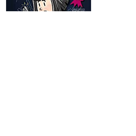
Coronesio, Covidín y los
Secretos de lo Invisible
Cuento infantil y juvenil
.