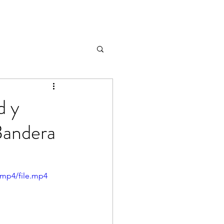
d y
 Bandera
/mp4/file.mp4