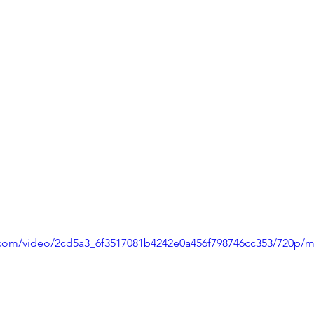
ic.com/video/2cd5a3_6f3517081b4242e0a456f798746cc353/720p/m