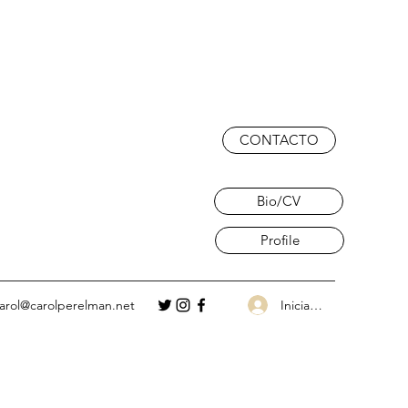
CONTACTO
Bio/CV
Profile
Iniciar sesión
arol@carolperelman.net