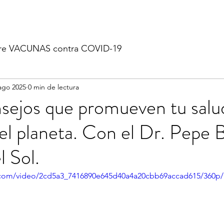
re VACUNAS contra COVID-19
ago 2025
0 min de lectura
sejos que promueven tu salu
del planeta. Con el Dr. Pepe
l Sol.
ic.com/video/2cd5a3_7416890e645d40a4a20cbb69accad615/360p