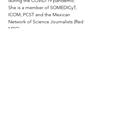
during the COVID-19 pandemic.
She is a member of SOMEDICyT, 
ICOM, PCST and the Mexican 
Network of Science Journalists (Red 
MPC).
🌐
www.carolperelman.net
 📧 
carol@c
arolperelman.net
 🕊️ X 
(Twitter):
@carol_perelman