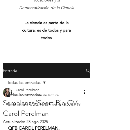
Vocaciones y la
Democratización de la Ciencia
La ciencia es parte de la
cultura; es de todos y para
todos
Entrada
Todas las entradas
Carol Perelman
Todas las entradas
25 abr 2025
3 min de lectura
Semblanza/Short Bio CV
Todo sobre VACUNAS contra COVID-19
Carol Perelman
Actualizado:
23 ago 2025
QFB CAROL PERELMAN, 