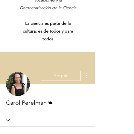
Vocaciones y la
Democratización de la Ciencia
La ciencia es parte de la
cultura; es de todos y para
todos
Más acciones
Seguir
Administrador
Carol Perelman