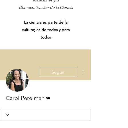
Vocaciones y la
Democratización de la Ciencia
La ciencia es parte de la
cultura; es de todos y para
todos
Más acciones
Seguir
Administrador
Carol Perelman