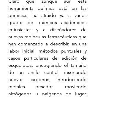
Claro que aunque aún esta 
herramienta química está en las 
primicias, ha atraído ya a varios 
grupos de químicos académicos 
entusiastas y a diseñadores de 
nuevas moléculas farmacéuticas que 
han comenzado a describir, en una 
labor inicial, métodos puntuales y 
casos particulares de edición de 
esqueletos: encogiendo el tamaño 
de un anillo central, insertando 
nuevos carbonos, introduciendo 
metales pesados, moviendo 
nitrógenos u oxígenos de lugar, 
adicionando isótopos radiactivos, 
intercambiando pequeños 
hidrógenos
...
. Pero la joya de la 
corona será, eventualmente, 
encontrar una manera generalizada 