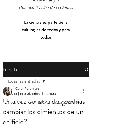
Vocaciones y la
Democratización de la Ciencia
La ciencia es parte de la
cultura; es de todos y para
todos
Entrada
Todas las entradas
Carol Perelman
Todas las entradas
1 jun 2023
4 min de lectura
Una vez construido, ¿podrías
Todo sobre VACUNAS contra COVID-19
cambiar los cimientos de un
edificio?