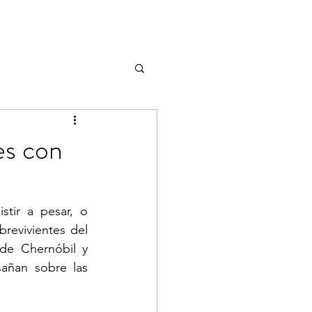
es con
tir a pesar, o 
revivientes del 
de Chernóbil y 
añan sobre las 