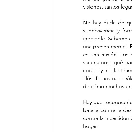
visiones, tantos leg
No hay duda de que
supervivencia y for
indeleble. Sabemos y
una presea mental. E
es una misión. Los
vacunarnos, qué hac
coraje y replanteam
filósofo austriaco Vi
de cómo muchos enco
Hay que reconocerlo;
batalla contra la de
contra la incertidu
hogar. 