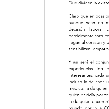
Que dividen la exist
Claro que en ocasion
aunque sean no me
decisión laboral 
parcialmente fortuit
llegan al corazón y
sensibilizan, empat
Y así será el conju
experiencias forti
interesantes, cada un
incluso la de cada un
médico, la de quien p
quién decidía por to
la de quien encontr
mundo previo a CO