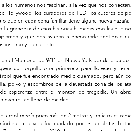
 los humanos nos fascinan, a la vez que nos conectan, l
abe Hollywood, los curadores de TED, los autores de po
 tío que en cada cena familiar tiene alguna nueva hazaña 
mo la grandeza de esas historias humanas con las que nos
piamos y que nos ayudan a encontrarle sentido a nues
s inspiran y dan aliento. 
s en el Memorial de 9/11 en Nueva York donde erguido y
pera con orgullo otra primavera para florecer y llenar
 árbol que fue encontrado medio quemado, pero aún con 
illa, polvo y escombros de la devastada zona de los ataq
de esperanza entre el montón de tragedia. Un abraz
un evento tan lleno de maldad.
el árbol medía poco más de 2 metros y tenía rotas rama
rrándose a la vida fue cuidado por especialistas botán