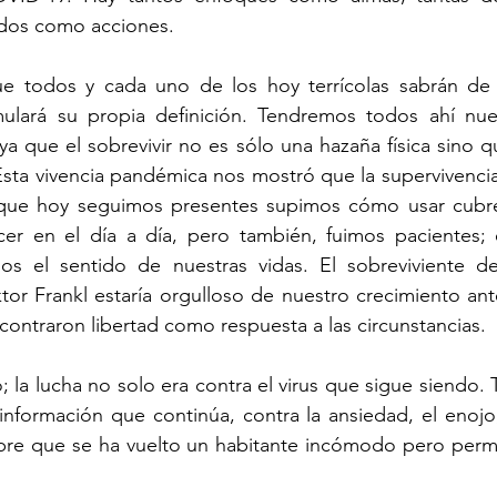
ados como acciones.
 todos y cada uno de los hoy terrícolas sabrán de q
mulará su propia definición. Tendremos todos ahí nues
a que el sobrevivir no es sólo una hazaña física sino q
sta vivencia pandémica nos mostró que la supervivencia 
 que hoy seguimos presentes supimos cómo usar cubr
er en el día a día, pero también, fuimos pacientes; 
os el sentido de nuestras vidas. El sobreviviente de
ktor Frankl estaría orgulloso de nuestro crecimiento ant
ntraron libertad como respuesta a las circunstancias.
 la lucha no solo era contra el virus que sigue siendo. 
sinformación que continúa, contra la ansiedad, el enojo,
mbre que se ha vuelto un habitante incómodo pero perm