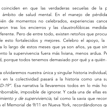
oinciden en que las verdaderas secuelas de la p
l ámbito de salud mental. En el manejo de pérdidas
én de momentos no celebrados, experiencias cancel
ron tras los encierros y las claustrofóbicas medida
ferente. Pero de entre todo, existen retoños que procura
de esto fortalecidos y mejores. Celebro el apoyo, la s
a lo largo de estos meses que ya son años, ya que sin
to la supervivencia fuera más liviana, menos ardua. Pe
tud, porque todos tenemos demasiado por qué y a quién 
olvidaremos nuestra única y singular historia individual,
e en la colectividad pasará a la historia como una s
D-19”
. Esa narrativa la llevaremos todos en lo más h
cimiento y de superviviencia
, tal como la savia que reco
n el Memorial de 9/11 en Nueva York, recordándonos que