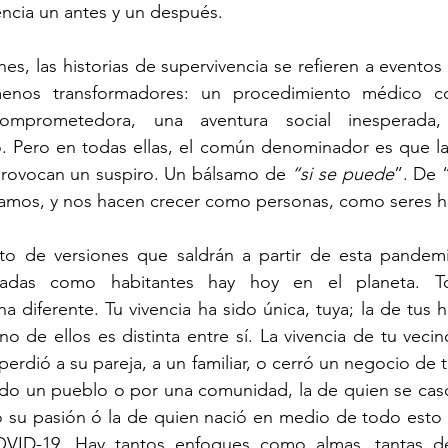
encia un antes y un después.
es, las historias de supervivencia se refieren a eventos 
nos transformadores: un procedimiento médico co
comprometedora, una aventura social inesperada,
o. Pero en todas ellas, el común denominador es que la
 provocan un suspiro. Un bálsamo de 
“si se puede
”. De 
izamos, y nos hacen crecer como personas, como seres 
nto de versiones que saldrán a partir de esta pandemia
ficadas como habitantes hay hoy en el planeta. To
a diferente. Tu vivencia ha sido única, tuya; la de tus hij
o de ellos es distinta entre sí. La vivencia de tu vecin
erdió a su pareja, a un familiar, o cerró un negocio de tr
do un pueblo o por una comunidad, la de quien se casó,
ó su pasión ó la de quien nació en medio de todo esto 
VID-19. Hay tantos enfoques como almas, tantas de