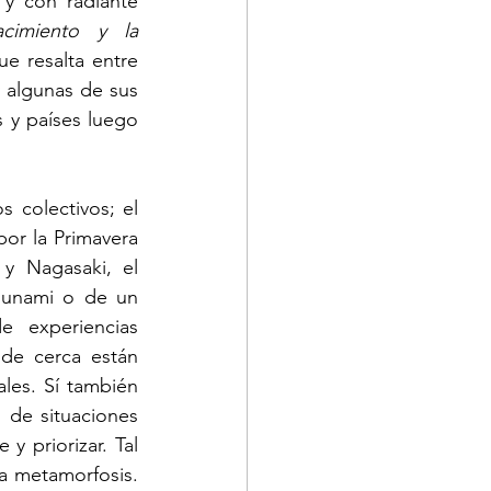
y con radiante 
acimiento y la 
e resalta entre 
 algunas de sus 
y países luego 
 colectivos; el 
or la Primavera 
y Nagasaki, el 
sunami o de un 
 experiencias 
de cerca están 
es. Sí también 
de situaciones 
 priorizar. Tal 
 metamorfosis. 