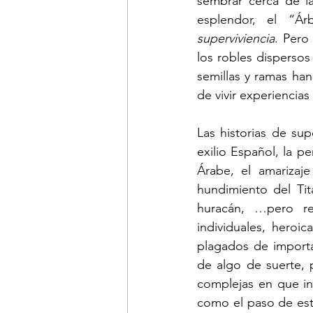
sembrar cerca de l
esplendor, el “Ár
superviviencia
. Pero
los robles dispersos
semillas y ramas ha
de vivir experiencias 
Las historias de su
exilio Español, la p
Árabe, el amarizaje
hundimiento del Tit
huracán, …pero re
individuales, heroi
plagados de importa
de algo de suerte, 
complejas en que ind
como el paso de est