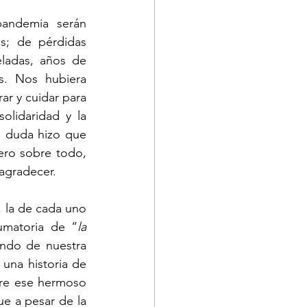
andemia serán 
; de pérdidas 
adas, años de 
s. Nos hubiera 
r y cuidar para 
olidaridad y la 
 duda hizo que 
ro sobre todo, 
agradecer. 
 la de cada uno 
umatoria de “
la 
ondo de nuestra 
alma por siempre. Imborrable, imposible de ignorar. Y cada una de ellas es una historia de 
rre ese hermoso 
 a pesar de la 