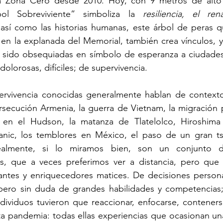
a Zona Cero desde 2010. Hoy, con 9 metros de alto 
bol Sobreviviente” simboliza la 
resiliencia, el ren
 así como las historias humanas, este árbol de peras qu
 en la explanada del Memorial, también crea vínculos, y
n sido obsequiadas en símbolo de esperanza a ciudades 
dolorosas, difíciles; de supervivencia. 
pervivencia conocidas generalmente hablan de contextos
ersecución Armenia, la guerra de Vietnam, la migración p
 en el Hudson, la matanza de Tlatelolco, Hiroshima 
anic, los temblores en México, el paso de un gran t
almente, si lo miramos bien, son un conjunto de
cas, que a veces preferimos ver a distancia, pero que 
ntes y enriquecedores matices. De decisiones personal
pero sin duda de grandes habilidades y competencias; 
ividuos tuvieron que reaccionar, enfocarse, contenerse y
a pandemia: todas ellas experiencias que ocasionan una