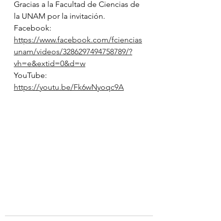
Gracias a la Facultad de Ciencias de 
la UNAM por la invitación.
Facebook: 
https://www.facebook.com/fciencias
unam/videos/3286297494758789/?
vh=e&extid=0&d=w
YouTube: 
https://youtu.be/Fk6wNyoqc9A