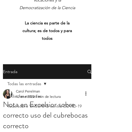
Vocaciones y la
Democratización de la Ciencia
La ciencia es parte de la
cultura; es de todos y para
todos
Entrada
Todas las entradas
Carol Perelman
Todas las entradas
12 ene 2022
1 min de lectura
Nota en Excelsior sobre
Todo sobre VACUNAS contra COVID-19
correcto uso del cubrebocas
correcto