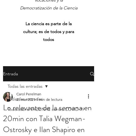
Vocaciones y la
Democratización de la Ciencia
La ciencia es parte de la
cultura; es de todos y para
todos
Entrada
Todas las entradas
Carol Perelman
Todas las entradas
25 mar 2021
1 min de lectura
Lo relevante de la semana en
Todo sobre VACUNAS contra COVID-19
20min con Talia Wegman-
Ostrosky e Ilan Shapiro en