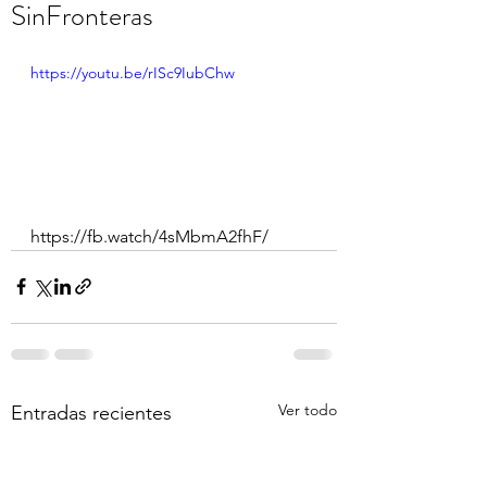
SinFronteras
https://youtu.be/rISc9IubChw
https://fb.watch/4sMbmA2fhF/
Ver todo
Entradas recientes