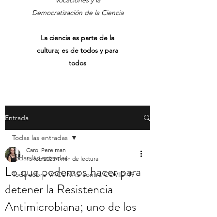
Vocaciones y la
Democratización de la Ciencia
La ciencia es parte de la
cultura; es de todos y para
todos
Entrada
Todas las entradas
Carol Perelman
Todas las entradas
15 feb 2023
1 min de lectura
Lo que podemos hacer para
Todo sobre VACUNAS contra COVID-19
detener la Resistencia
Antimicrobiana; uno de los