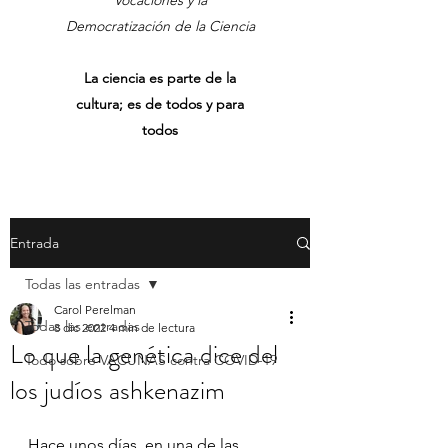
Vocaciones y la
Democratización de la Ciencia
La ciencia es parte de la
cultura; es de todos y para
todos
Entrada
Todas las entradas
Carol Perelman
Todas las entradas
8 dic 2022
4 min de lectura
Lo que la genética dice del
Todo sobre VACUNAS contra COVID-19
los judíos ashkenazim
Hace unos días, en una de las 