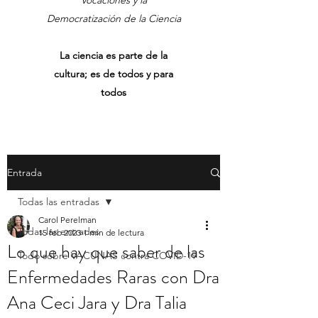
Vocaciones y la
Democratización de la Ciencia
La ciencia es parte de la
cultura; es de todos y para
todos
Entrada
Todas las entradas
Carol Perelman
Todas las entradas
15 feb 2023
1 min de lectura
Lo que hay que saber de las
Todo sobre VACUNAS contra COVID-19
Enfermedades Raras con Dra
Ana Ceci Jara y Dra Talia