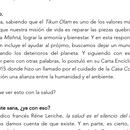
o.
a, sabiendo que el 
Tikun Olam
 es uno de los valores má
que nuestra misión de vida es reparar las piezas quebr
a 
Mishná
, lograr la armonía y bienestar. Y en esta respons
én incluye el ayudar al prójimo, buscamos dejar un mun
lando los deterioros del planeta. Y siguiendo con e
lar pero con otras palabras, lo postuló en su Carta Encícli
15 donde hizo un llamado por el cuidado de la 
Casa C
ción una alianza entre la humanidad y el ambiente.
ue ver esto con la salud?
e sana, ¿ya con eso?
dico francés Réne Leriche, 
la salud es el silencio del
s damos cuenta de que existe. Y en parte, es cierto, 