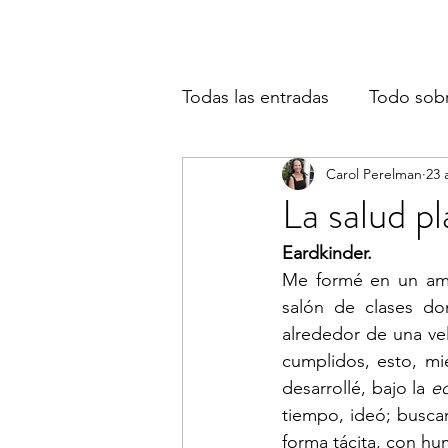
Todas las entradas
Todo sob
Carol Perelman
23 
La salud p
Eardkinder.
Me formé en un amb
salón de clases do
alrededor de una ve
cumplidos, esto, mi
desarrollé, bajo la 
e
tiempo, ideó; busca
forma tácita, con hu