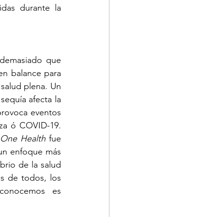
das durante la 
 demasiado que 
n balance para 
alud plena. Un 
equía afecta la 
provoca eventos 
za ó COVID-19. 
One Health
 fue 
un enfoque más 
brio de la salud 
 de todos, los 
conocemos es 