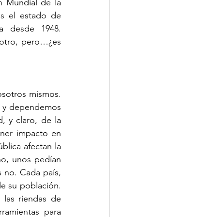
 Mundial de la 
s el estado de 
da desde 1948. 
otro, pero…¿es 
sotros mismos. 
, y dependemos 
de los demás seres humanos, de las condiciones de los sistemas de salud, y claro, de la 
ner impacto en 
lica afectan la 
o, unos pedían 
 no. Cada país, 
e su población. 
las riendas de 
ramientas para 