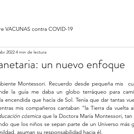
re VACUNAS contra COVID-19
abr 2022
4 min de lectura
lanetaria: un nuevo enfoque
iente Montessori. Recuerdo desde pequeña mis  cum
nde la guía me daba un globo terráqueo para camina
la encendida que hacía de Sol. Tenía que dar tantas vu
entras mis compañeros cantaban “la Tierra da vuelta al
ducación cósmica
 que la Doctora María Montessori, tan 
ndo que los niños se sepan parte de un Universo más g
mildad, asuman su responsabilidad hacia él.