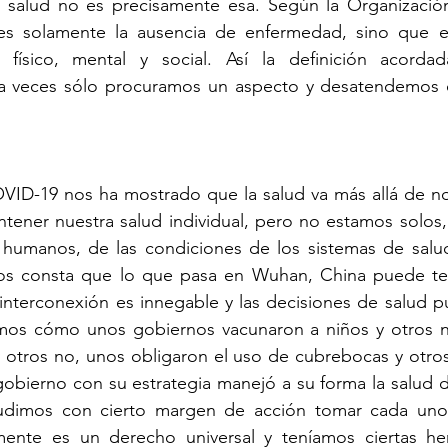
e salud no es precisamente esa. Según la Organización
 es solamente la ausencia de enfermedad, sino que e
 físico, mental y social. Así la definición acorda
 a veces sólo procuramos un aspecto y desatendemos 
ID-19 nos ha mostrado que la salud va más allá de no
ntener nuestra salud individual, pero no estamos solos
os consta que lo que pasa en Wuhan, China puede te
interconexión es innegable y las decisiones de salud púb
mos cómo unos gobiernos vacunaron a niños y otros n
y otros no, unos obligaron el uso de cubrebocas y otros
obierno con su estrategia manejó a su forma la salud d
pudimos con cierto margen de acción tomar cada uno 
lmente es un derecho universal y teníamos ciertas her