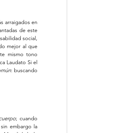
s arraigados en 
antadas de este 
abilidad social, 
do mejor al que 
ste mismo tono 
ca Laudato Si el 
omún
: buscando 
 cuerpo
; cuando 
sin embargo la 