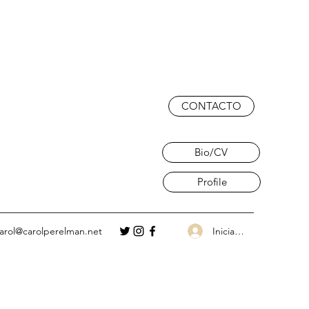
CONTACTO
Bio/CV
Profile
Iniciar sesión
arol@carolperelman.net