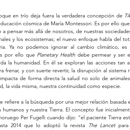
oque en trío deja fuera la verdadera concepción de 
Ti
ducación cósmica de María Montessori. Es por ello que 
 a pensar más allá de nosotros, de nuestras sociedades,
males y los ecosistemas; el nuevo enfoque habla del total
ria. Ya no podemos ignorar al cambio climático, es i
Es por ello que 
Planetary Health
 debe permear y ser e
toda la humanidad. En él se exploran las acciones tan 
 frenar, y con suerte revertir, la disrupción al sistema na
impacta de forma directa la salud no solo de animales 
d, la vida misma, nuestra continuidad como especie. 
 se refiere a la búsqueda por una mejor relación basada e
s humanos y nuestra Tierra. El concepto fue inicialmen
oruego Per Fugelli cuando dijo: “el paciente Tierra est
ta 2014 que lo adoptó la revista 
The Lancet
 para 