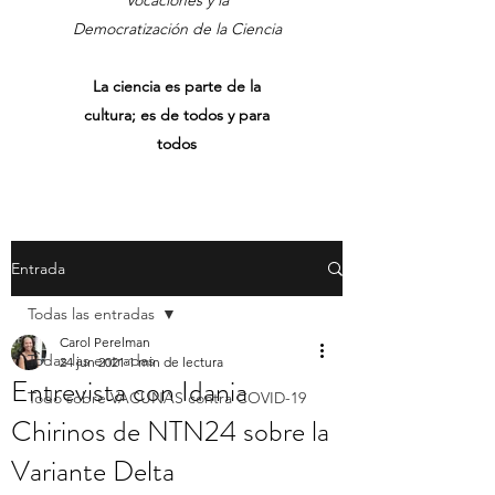
Vocaciones y la
Democratización de la Ciencia
La ciencia es parte de la
cultura; es de todos y para
todos
Entrada
Todas las entradas
Carol Perelman
Todas las entradas
24 jun 2021
1 min de lectura
Entrevista con Idania
Todo sobre VACUNAS contra COVID-19
Chirinos de NTN24 sobre la
Variante Delta