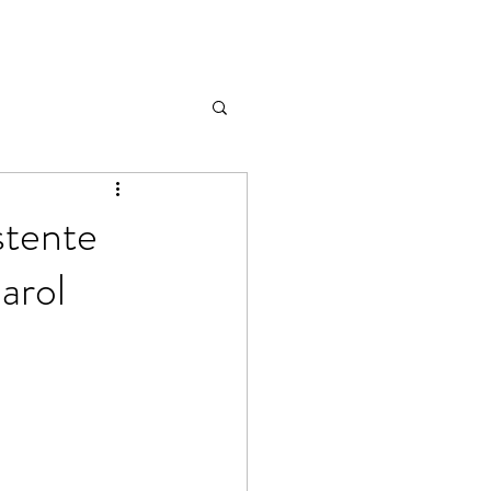
stente
arol