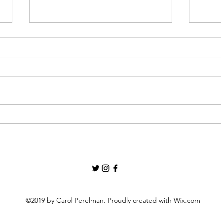
Artemis II y sus implicaciones a la
Serie
salud humana: para los cuatro
en es
astronautas circundar la luna fue
crisi
un viaje histórico pero también un
clínica: en la salud hu
reto fisiológico
práct
©2019 by Carol Perelman. Proudly created with Wix.com