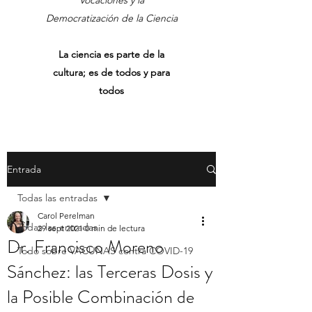
Vocaciones y la
Democratización de la Ciencia
La ciencia es parte de la
cultura; es de todos y para
todos
Entrada
Todas las entradas
Carol Perelman
Todas las entradas
29 sept 2021
0 min de lectura
Dr. Francisco Moreno
Todo sobre VACUNAS contra COVID-19
Sánchez: las Terceras Dosis y
la Posible Combinación de