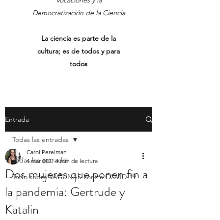
Vocaciones y la
Democratización de la Ciencia
La ciencia es parte de la
cultura; es de todos y para
todos
Entrada
Todas las entradas
Carol Perelman
Todas las entradas
4 mar 2021
4 min de lectura
Dos mujeres que ponen fin a
Todo sobre VACUNAS contra COVID-19
la pandemia: Gertrude y
Katalin