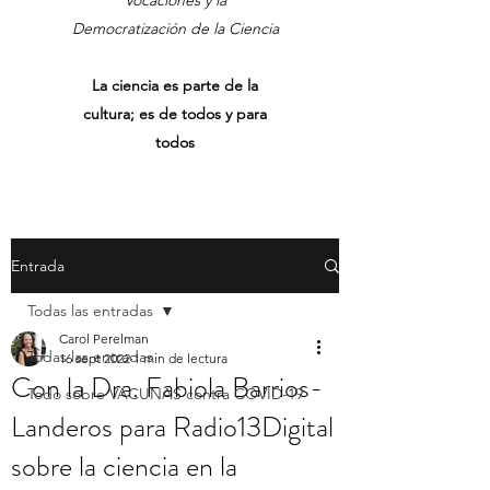
Vocaciones y la
Democratización de la Ciencia
La ciencia es parte de la
cultura; es de todos y para
todos
Entrada
Todas las entradas
Carol Perelman
Todas las entradas
16 sept 2022
1 min de lectura
Con la Dra. Fabiola Barrios-
Todo sobre VACUNAS contra COVID-19
Landeros para Radio13Digital
sobre la ciencia en la