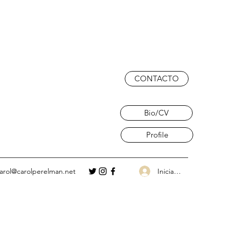
CONTACTO
Bio/CV
Profile
Iniciar sesión
arol@carolperelman.net