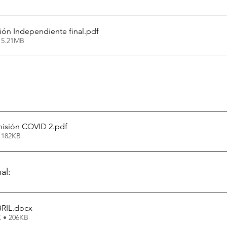
ón Independiente final
.pdf
 5.21MB
isión COVID 2
.pdf
 182KB
al:
RIL
.docx
 • 206KB