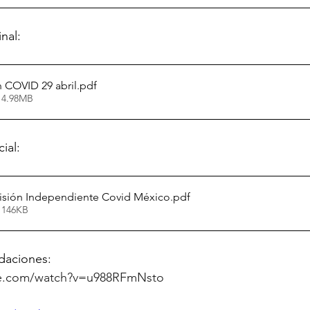
nal:
n COVID 29 abril
.pdf
 4.98MB
ial:
misión Independiente Covid México
.pdf
 146KB
daciones:
be.com/watch?v=u988RFmNsto