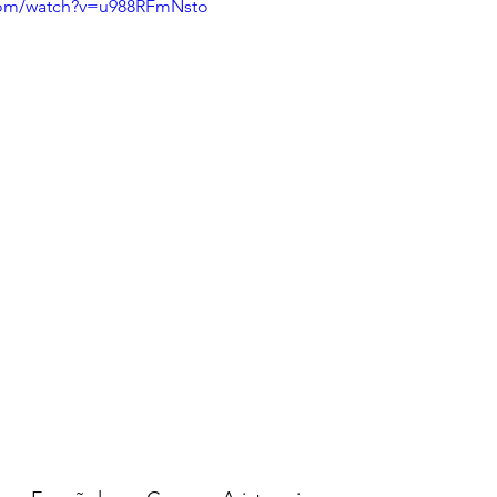
com/watch?v=u988RFmNsto