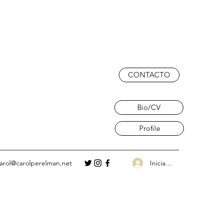
CONTACTO
Bio/CV
Profile
Iniciar sesión
arol@carolperelman.net