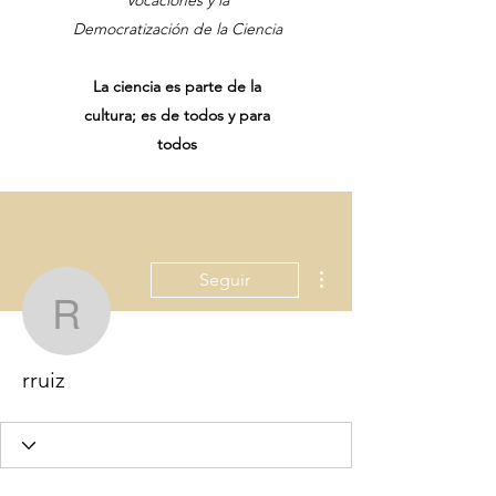
Vocaciones y la
Democratización de la Ciencia
La ciencia es parte de la
cultura; es de todos y para
todos
Más acciones
Seguir
rruiz
rruiz