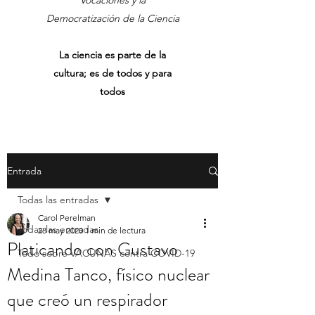
Vocaciones y la
Democratización de la Ciencia
La ciencia es parte de la
cultura; es de todos y para
todos
Entrada
Todas las entradas
Carol Perelman
Todas las entradas
28 may 2020
1 min de lectura
Platicando con Gustavo
Todo sobre VACUNAS contra COVID-19
Medina Tanco, físico nuclear
que creó un respirador