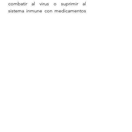
combatir al virus o suprimir al 
sistema inmune con medicamentos 
antiinflamatorios para disminuir las 
citosinas, incluidos los interferones? 
Los médicos tendrán que encontrar 
el 
balance
 perfecto entre estimular y 
frenar la respuesta inmunológica. 
Mientras tanto, los científicos 
seguirán ahondando en los secretos 
aún por descubrir.