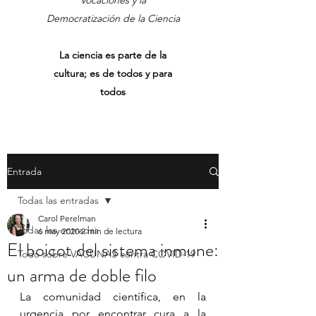
Vocaciones y la
Democratización de la Ciencia
La ciencia es parte de la
cultura; es de todos y para
todos
Entrada
Todas las entradas
Carol Perelman
Todas las entradas
6 may 2020
2 min de lectura
El boicot del sistema inmune:
Todo sobre VACUNAS contra COVID-19
un arma de doble filo
La comunidad científica, en la 
urgencia por encontrar cura a la 