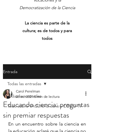
Vocaciones y la
Democratización de la Ciencia
La ciencia es parte de la
cultura; es de todos y para
todos
Entrada
Todas las entradas
Carol Perelman
Todas las entradas
28 oct 2021
5 min de lectura
Educando ciencia: preguntas
Todo sobre VACUNAS contra COVID-19
sin premiar respuestas
En un encuentro sobre la ciencia en 
la educación aclaré que la ciencia no 