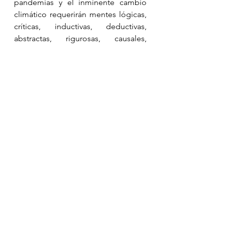
pandemias y el inminente cambio 
climático requerirán mentes lógicas, 
críticas, inductivas, deductivas, 
abstractas, rigurosas, causales, 
científicas. 
Finalmente como dice el químico 
William Lester “
People Do Science
”, 
“Las personas hacemos ciencia”, y 
es por ello que la ciencia es parte de 
nuestra cultura, así que como el 
resto de la cultura, la ciencia es de 
todos y para todos. Y por ello, la 
ciencia, el pensamiento científico, 
debe integrarse en todas las 
materias escolares, de forma 
transversal. Sí tener biología, física, 
química, ciencias naturales, 
fisiología; pero realmente el poder 