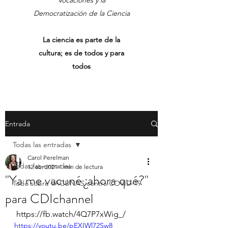
Vocaciones y la
Democratización de la Ciencia
La ciencia es parte de la
cultura; es de todos y para
todos
Entrada
Todas las entradas
Carol Perelman
Todas las entradas
12 abr 2021
1 min de lectura
"Ya me vacuné ¿ahora qué?"
Todo sobre VACUNAS contra COVID-19
para CDIchannel
 https://fb.watch/4Q7P7xWig_/
https://youtu.be/pEXIWl72Sw8