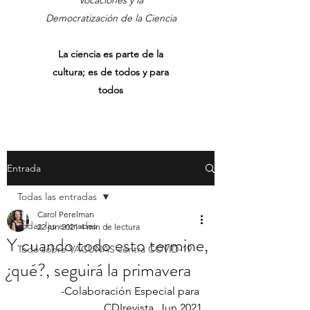
Vocaciones y la
Democratización de la Ciencia
La ciencia es parte de la
cultura; es de todos y para
todos
Entrada
Todas las entradas
Carol Perelman
Todas las entradas
22 jun 2021
4 min de lectura
Y cuando todo esto termine,
Todo sobre VACUNAS contra COVID-19
¿qué?, seguirá la primavera
-Colaboración Especial para 
CDIrevista, Jun 2021