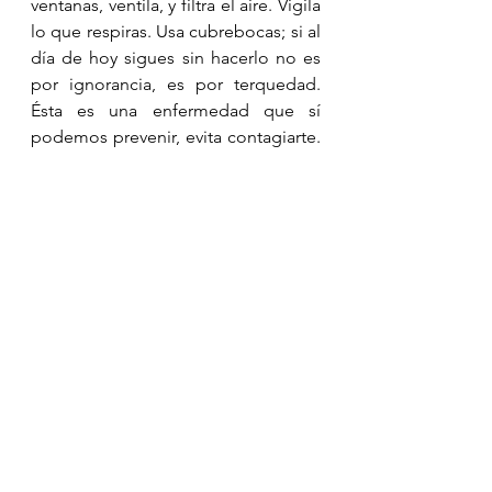
ventanas, ventila, y filtra el aire. Vigila 
lo que respiras. Usa cubrebocas; si al 
día de hoy sigues sin hacerlo no es 
por ignorancia, es por terquedad. 
Ésta es una enfermedad que sí 
podemos prevenir, evita contagiarte. 
Cuídate.
Como diría el mismo Pablo Neruda 
“podrán cortar todas las flores, pero 
no podrán detener la primavera.”