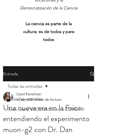
Vocaciones y la
Democratización de la Ciencia
La ciencia es parte de la
cultura; es de todos y para
todos
Entrada
Todas las entradas
Carol Perelman
Todas las entradas
12 abr 2021
0 min de lectura
Una nueva era en la física:
Todo sobre VACUNAS contra COVID-19
entendiendo el experimento
muon-g2 con Dr. Dan