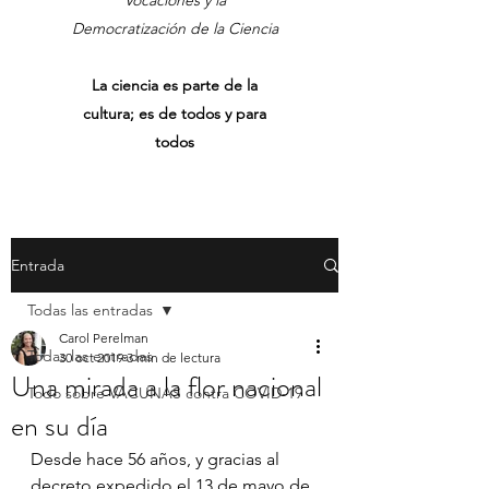
Vocaciones y la
Democratización de la Ciencia
La ciencia es parte de la
cultura; es de todos y para
todos
Entrada
Todas las entradas
Carol Perelman
Todas las entradas
30 oct 2019
3 min de lectura
Una mirada a la flor nacional
Todo sobre VACUNAS contra COVID-19
en su día
Desde hace 56 años, y gracias al 
decreto expedido el 13 de mayo de 