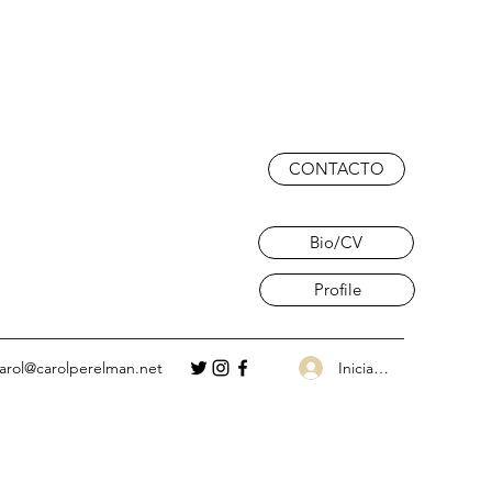
CONTACTO
Bio/CV
Profile
Iniciar sesión
arol@carolperelman.net