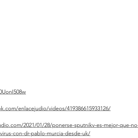
G0UonI508w
ok.com/enlacejudio/videos/419386615933126/
udio.com/2021/01/28/ponerse-sputnikv-es-mejor-que-no
virus-con-dr-pablo-murcia-desde-uk/