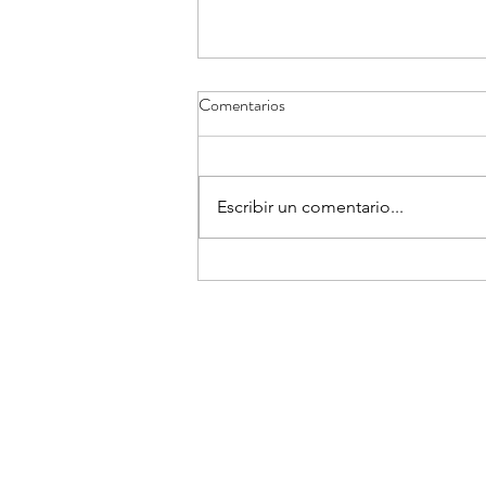
Comentarios
Escribir un comentario...
Cobertura sobre la epidemia de
Ébola por el virus Bundibugyo en
República Democrática del
Congo.