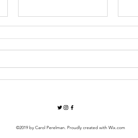
Artemis II y sus implicaciones a la
Serie
salud humana: para los cuatro
en es
astronautas circundar la luna fue
crisi
un viaje histórico pero también un
clínica: en la salud hu
reto fisiológico
práct
©2019 by Carol Perelman. Proudly created with Wix.com