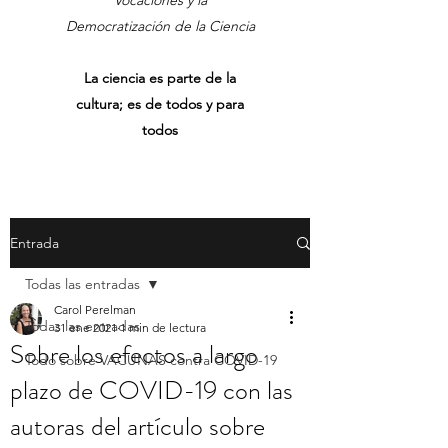
Vocaciones y la
Democratización de la Ciencia
La ciencia es parte de la
cultura; es de todos y para
todos
Entrada
Todas las entradas
Carol Perelman
Todas las entradas
31 ene 2021
1 min de lectura
Sobre los efectos a largo
Todo sobre VACUNAS contra COVID-19
plazo de COVID-19 con las
autoras del artículo sobre