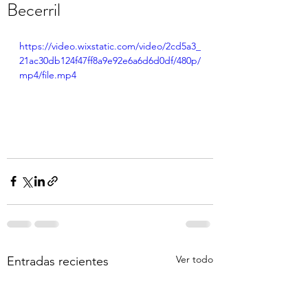
Becerril
https://video.wixstatic.com/video/2cd5a3_
21ac30db124f47ff8a9e92e6a6d6d0df/480p/
mp4/file.mp4
Ver todo
Entradas recientes