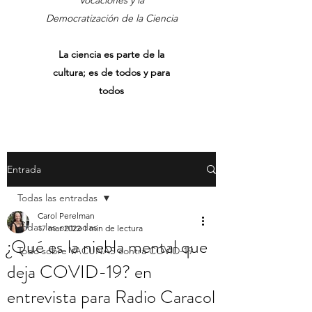
Vocaciones y la
Democratización de la Ciencia
La ciencia es parte de la
cultura; es de todos y para
todos
Entrada
Todas las entradas
Carol Perelman
Todas las entradas
17 mar 2022
1 min de lectura
¿Qué es la niebla mental que
Todo sobre VACUNAS contra COVID-19
deja COVID-19? en
entrevista para Radio Caracol