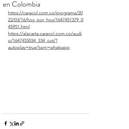
en Colombia
https://caracol.com.co/programa/20
22/03/16/hoy_por_hoy/1647451379_0
45951.html
https://alacarta.caracol.com.co/audi
o/1647455034_334_cut/?
autoplay=true?ssm=whatsapp