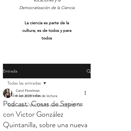
Vocaciones y la
Democratización de la Ciencia
La ciencia es parte de la
cultura; es de todos y para
todos
Entrada
Todas las entradas
Carol Perelman
Todas las entradas
9 oct 2023
1 min de lectura
Podcast: Cosas de Sapiens
Todo sobre VACUNAS contra COVID-19
con Victor González
Quintanilla, sobre una nueva