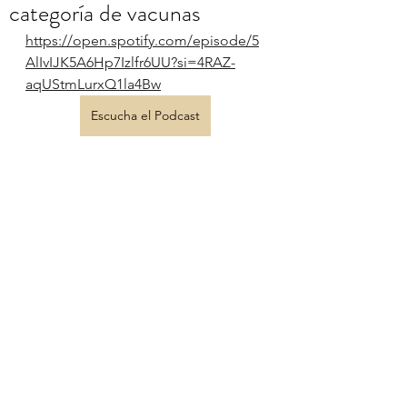
categoría de vacunas
https://open.spotify.com/episode/5
AlIvIJK5A6Hp7Izlfr6UU?si=4RAZ-
aqUStmLurxQ1la4Bw
Escucha el Podcast