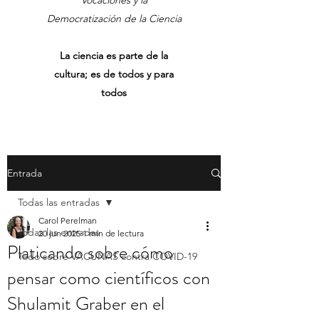
Vocaciones y la
Democratización de la Ciencia
La ciencia es parte de la
cultura; es de todos y para
todos
Entrada
Todas las entradas
Carol Perelman
Todas las entradas
20 jun 2025
1 min de lectura
Platicando sobre cómo
Todo sobre VACUNAS contra COVID-19
pensar como científicos con
Shulamit Graber en el