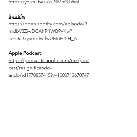
https://youtu.be/ukuNMnGTWnI
Spotify:
https://open.spotify.com/episode/3
mdbV3ZiwDCAhRffWB9VKw?
si=DarGyamxTw-lwUMuH4-H_A
Apple Podcast
: 
https://podcasts.apple.com/mx/pod
cast/resignificando-
ando/id1770857415?i=1000713670747