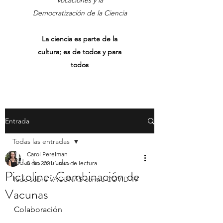
Vocaciones y la
Democratización de la Ciencia
La ciencia es parte de la
cultura; es de todos y para
todos
Entrada
Todas las entradas
Carol Perelman
Todas las entradas
8 dic 2021
1 min de lectura
Pictoline: Combinación de
Todo sobre VACUNAS contra COVID-19
Vacunas
Colaboración