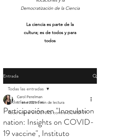
Vocaciones y la
Democratización de la Ciencia
La ciencia es parte de la
cultura; es de todos y para
todos
Entrada
Todas las entradas
Carol Perelman
Todas las entradas
11 ene 2021
1 min de lectura
Participación en "Inoculation
Todo sobre VACUNAS contra COVID-19
nation: Insights on COVID-
19 vaccine", Instituto