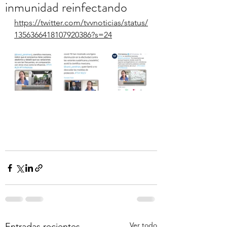
inmunidad reinfectando
https://twitter.com/tvvnoticias/status/
1356366418107920386?s=24
Ver todo
Entradas recientes