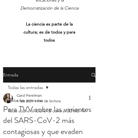
Vocaciones y la
Democratización de la Ciencia
La ciencia es parte de la
cultura; es de todos y para
todos
Entrada
Todas las entradas
Carol Perelman
Todas las entradas
1 feb 2021
1 min de lectura
Para TVV sobre las variantes
Todo sobre VACUNAS contra COVID-19
del SARS-CoV-2 más
contagiosas y que evaden