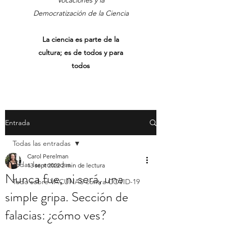
Vocaciones y la
Democratización de la Ciencia
La ciencia es parte de la
cultura; es de todos y para
todos
Entrada
Todas las entradas
Carol Perelman
Todas las entradas
13 sept 2022
2 min de lectura
Nunca fue, ni será, una
Todo sobre VACUNAS contra COVID-19
simple gripa. Sección de
falacias: ¿cómo ves?