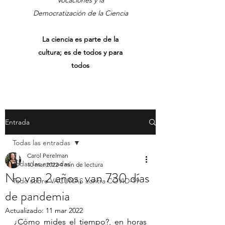
Vocaciones y la
Democratización de la Ciencia
La ciencia es parte de la
cultura; es de todos y para
todos
Entrada
Todas las entradas
Carol Perelman
Todas las entradas
10 mar 2022
4 min de lectura
No van 2 años, van 730 días
Todo sobre VACUNAS contra COVID-19
de pandemia
Actualizado:
11 mar 2022
¿Cómo mides el tiempo?, en horas 