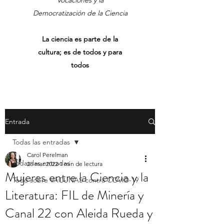
Vocaciones y la
Democratización de la Ciencia
La ciencia es parte de la
cultura; es de todos y para
todos
Entrada
Todas las entradas
Carol Perelman
Todas las entradas
28 mar 2022
1 min de lectura
Mujeres entre la Ciencia y la
Todo sobre VACUNAS contra COVID-19
Literatura: FIL de Minería y
Canal 22 con Aleida Rueda y