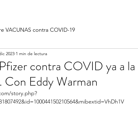
re VACUNAS contra COVID-19
dic 2023
1 min de lectura
Pfizer contra COVID ya a la
o. Con Eddy Warman
com/story.php?
181807492&id=100044150210564&mibextid=VhDh1V