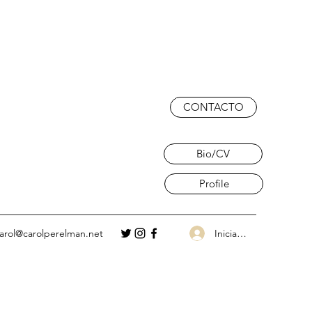
CONTACTO
Bio/CV
Profile
Iniciar sesión
arol@carolperelman.net