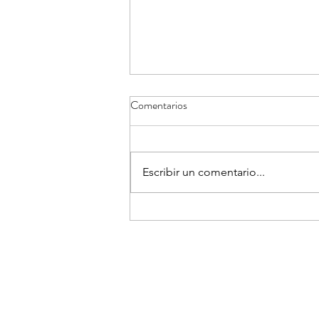
Comentarios
Escribir un comentario...
Cobertura sobre la epidemia de
Ébola por el virus Bundibugyo en
República Democrática del
Congo.