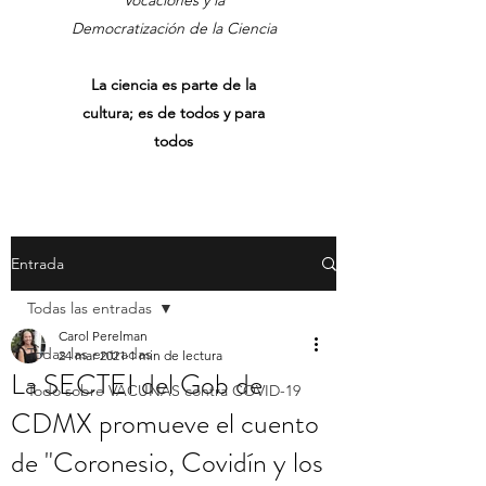
Vocaciones y la
Democratización de la Ciencia
La ciencia es parte de la
cultura; es de todos y para
todos
Entrada
Todas las entradas
Carol Perelman
Todas las entradas
24 mar 2021
1 min de lectura
La SECTEI del Gob de
Todo sobre VACUNAS contra COVID-19
CDMX promueve el cuento
de "Coronesio, Covidín y los