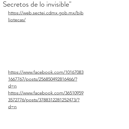
Secretos de lo invisible"
https://web.sectei.cdmx.gob.mx/bib
liotecas/
https://www.facebook.com/10167083
1667767/posts/256850492816466/?
d=n
https://www.facebook.com/36510959
3572776/posts/3788312281252473/?
d=n