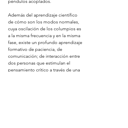
péndulos acoplados.
Además del aprendizaje científico 
de cómo son los modos normales, 
cuya oscilación de los columpios es 
a la misma frecuencia y en la misma 
fase, existe un profundo aprendizaje 
formativo de paciencia, de 
comunicación; de interacción entre 
dos personas que estimulan el 
pensamiento crítico a través de una 
experiencia única.
Te invitamos a probar este divertido 
columpio. Te esperamos en el 
Jardín Weizmann de Ciencias para 
que sientas la resonancia, entres en 
sincronía y seas testigo del principio 
de acoplamiento de péndulos. Sólo 