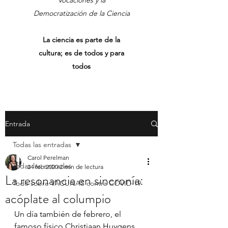
Vocaciones y la
Democratización de la Ciencia
La ciencia es parte de la
cultura; es de todos y para
todos
Entrada
Todas las entradas
Carol Perelman
Todas las entradas
24 feb 2020
2 min de lectura
La resonancia en sincronía:
Todo sobre VACUNAS contra COVID-19
acóplate al columpio
Un día también de febrero, el 
famoso físico Christiaan Huygens, 