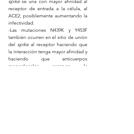
spike
 se una con mayor afinidad al 
receptor de entrada a la célula, al 
ACE2, posiblemente aumentando la 
infectividad.
-Las mutaciones N439K y Y453F 
también ocurren en el sitio de unión 
del 
spike
 al receptor haciendo que 
la interacción tenga mayor afinidad y 
haciendo que anticuerpos 
monoclonales escapen la 
neutralización. 
-La deleción 69-70 tiene 
implicaciones en el reconocimiento 
del sistema inmunológico al virus y 
está asociado a que algunos kits de 
pruebas diagnósticas posiblemente 
fallen y arrojen resultados falsos 
negativos; es importante recalcar 
que tanto los kits de pruebas como 