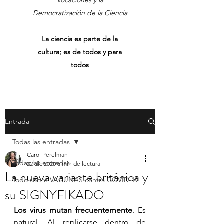
Vocaciones y la
Democratización de la Ciencia
La ciencia es parte de la
cultura; es de todos y para
todos
Entrada
Todas las entradas
Carol Perelman
Todas las entradas
22 dic 2020
6 min de lectura
La nueva variante británica y
Todo sobre VACUNAS contra COVID-19
su SIGNYFIKADO
Los virus mutan frecuentemente
. Es 
natural. Al replicarse dentro de 