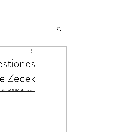
uestiones
re Zedek
as-cenizas-del-