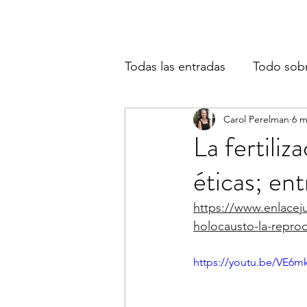
Todas las entradas
Todo sob
Carol Perelman
6 m
La fertiliz
éticas; en
https://www.enlaceju
holocausto-la-reprod
https://youtu.be/VE6