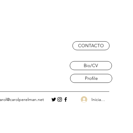
CONTACTO
Bio/CV
Profile
Iniciar sesión
arol@carolperelman.net