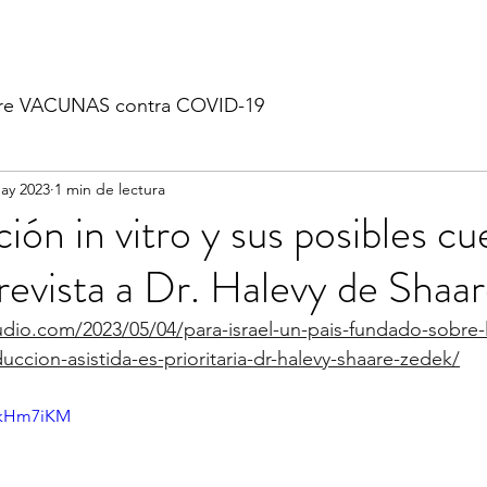
re VACUNAS contra COVID-19
ay 2023
1 min de lectura
ación in vitro y sus posibles c
trevista a Dr. Halevy de Shaa
dio.com/2023/05/04/para-israel-un-pais-fundado-sobre-l
uccion-asistida-es-prioritaria-dr-halevy-shaare-zedek/
mkHm7iKM