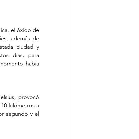
ca, el óxido de 
íes, además de 
tada ciudad y 
os días, para 
 momento había 
lsius, provocó 
10 kilómetros a 
r segundo y el 