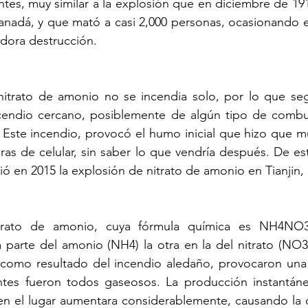
tes, muy similar a la explosión que en diciembre de 191
anadá, y que mató a casi 2,000 personas, ocasionando e
dora destrucción.
itrato de amonio no se incendia solo, por lo que se
ndio cercano, posiblemente de algún tipo de combusti
. Este incendio, provocó el humo inicial que hizo que m
as de celular, sin saber lo que vendría después. De es
ió en 2015 la explosión de nitrato de amonio en Tianjin, 
trato de amonio, cuya fórmula química es NH4NO3
 parte del amonio (NH4) la otra en la del nitrato (NO3
 como resultado del incendio aledaño, provocaron una 
tes fueron todos gaseosos. La producción instantáne
 en el lugar aumentara considerablemente, causando la 