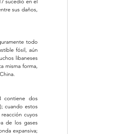
7 sucedió en el 
ntre sus daños, 
guramente todo 
ble fósil, aún 
uchos libaneses 
ta misma forma, 
China. 
 contiene dos 
); cuando estos 
reacción cuyos 
a de los gases 
onda expansiva; 