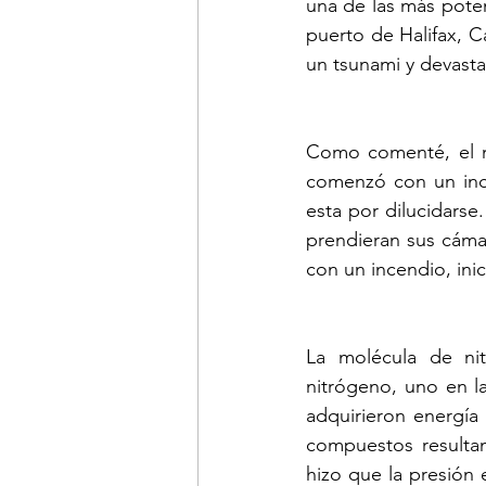
una de las más poten
puerto de Halifax, C
un tsunami y devasta
Como comenté, el n
comenzó con un ince
esta por dilucidarse
prendieran sus cámar
con un incendio, inic
La molécula de ni
nitrógeno, uno en la
adquirieron energía
compuestos resultan
hizo que la presión