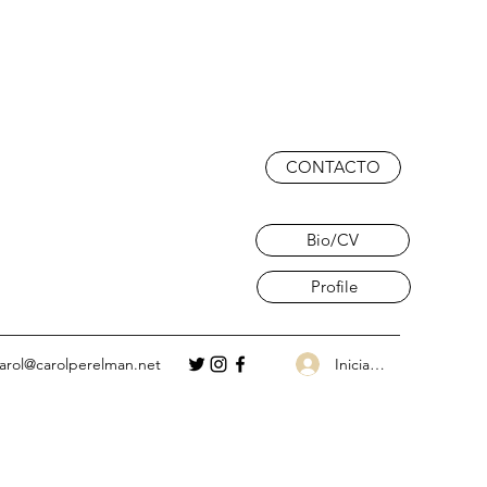
CONTACTO
Bio/CV
Profile
Iniciar sesión
arol@carolperelman.net