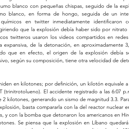
umo blanco con pequeñas chispas, seguido de la expl
mo blanco, en forma de hongo, seguida de un inte
químicos en twitter inmediatamente identificaron 
giriendo que la explosión debía haber sido por nitrato
icos twitteros usaron los videos compartidos en redes 
a expansiva, de la detonación, en aproximadamente 3,
o que en efecto, el origen de la explosión debía ser
ivo, según su composición, tiene otra velocidad de det
iden en kilotones; por definición, un kilotón equivale a 
(trinitrotolueno). El accidente registrado a las 6:07 p.m
2 kilotones, generando un sismo de magnitud 3.3. Para
xplosión, basta compararla con la del reactor nuclear e
es, y con la bomba que detonaron los americanos en Hir
lotones. Se piensa que la explosión en Líbano quedar