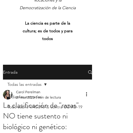
Vocaciones y la
Democratización de la Ciencia
La ciencia es parte de la
cultura; es de todos y para
todos
Entrada
Todas las entradas
Carol Perelman
Todas las entradas
29 mar 2023
1 min de lectura
La clasificación de "razas"
Todo sobre VACUNAS contra COVID-19
NO tiene sustento ni
biológico ni genético: