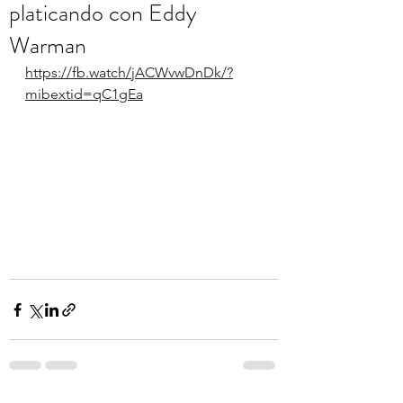
platicando con Eddy
Warman
https://fb.watch/jACWvwDnDk/?
mibextid=qC1gEa