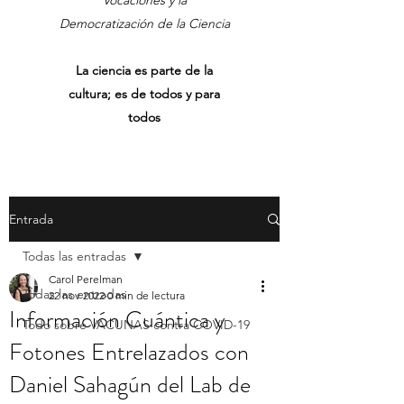
Vocaciones y la
Democratización de la Ciencia
La ciencia es parte de la
cultura; es de todos y para
todos
Entrada
Todas las entradas
Carol Perelman
Todas las entradas
22 nov 2022
0 min de lectura
Información Cuántica y
Todo sobre VACUNAS contra COVID-19
Fotones Entrelazados con
Daniel Sahagún del Lab de